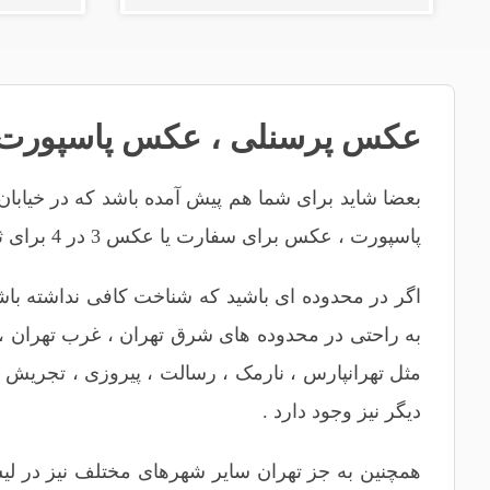
عکس پرسنلی
،
عکس پاسپورت
بعضا شاید برای شما هم پیش آمده باشد که در خیابان
پاسپورت ، عکس برای سفارت یا عکس 3 در 4 برای ثبت نام و ده ها نوع دیگر از شرایط که مجبور هستید به یک آتلیه عکاسی بروید و عکاسی کنید .
اگر در محدوده ای باشید که شناخت کافی نداشته باشید
به راحتی در محدوده های
شرق تهران
،
غرب تهران
،
مثل
تهرانپارس
،
نارمک
،
رسالت
،
پیروزی
،
تجریش
،
دیگر نیز وجود دارد .
همچنین به جز تهران سایر شهرهای مختلف نیز در لیس