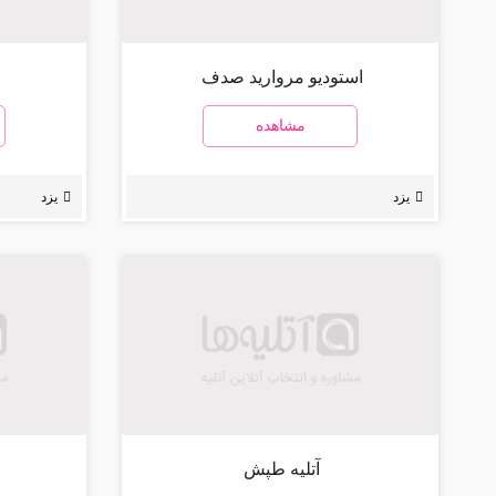
استودیو مروارید صدف
مشاهده
یزد
یزد
آتلیه طپش