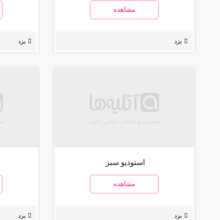
مشاهده
یزد
یزد
استودیو سبز
مشاهده
یزد
یزد