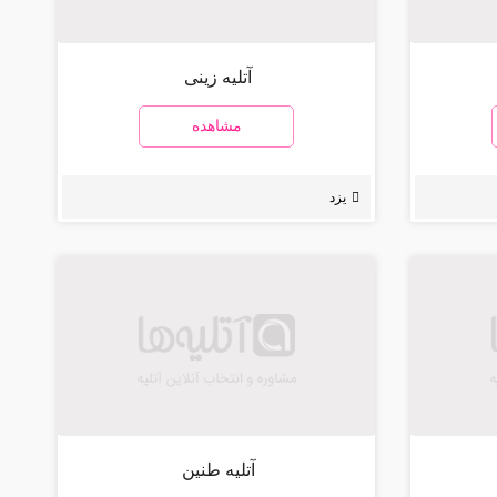
آتلیه زینی
مشاهده
یزد
آتلیه طنین