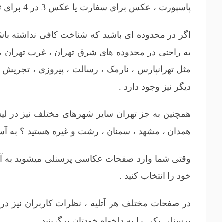
پاسپورت ، عکس برای سفارت یا عکس 3 در 4 برای ثبت نام و ده ها نوع دیگر از شرایط که مجبور هستید به یک آتلیه عکاسی بروید و عکاسی کنید .
اگر در محدوده ای باشید که شناخت کافی نداشته باشید
به راحتی در محدوده های
شرق تهران
،
غرب تهران
،
مثل
تهرانپارس
،
نارمک
،
رسالت
،
پیروزی
،
تجریش
،
دیگر نیز وجود دارد .
همچنین به جز تهران سایر شهرهای مختلف نیز در لیس
همدان
،
مشهد
،
سمنان
،
رشت
و غیره هستید ؟ به آس
وقتی شما وارد صفحات عکاسی پرسنلی میشوید به آسا
خود را انتخاب کنید .
در صفحات مختلف هر آتلیه ، نظرات کاربران نیز درج 
پرسنلی یکی را به دلخواه خودتان برگزینید .