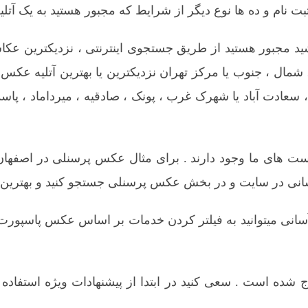
 مجبور هستید از طریق جستجوی اینترنتی ، نزدیکترین عکاسی ر
شمال
،
جنوب
یا
مرکز تهران
نزدیکترین یا بهترین
آتلیه عکس 
سعادت آباد
یا
شهرک غرب
،
پونک
،
صادقیه
،
میرداماد
،
پاسد
ت های ما وجود دارند . برای مثال
عکس پرسنلی در اصفهان
انی در سایت و در بخش عکس پرسنلی جستجو کنید و بهترین آتلی
نی میتوانید به فیلتر کردن خدمات بر اساس
عکس پاسپورت
شده است . سعی کنید در ابتدا از پیشنهادات ویژه استفاده ک