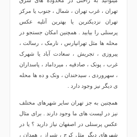
میتوانید به راحتی در محدوده های
شرق
تهران
،
غرب تهران
،
شمال
،
جنوب
یا
مرکز
تهران
نزدیکترین یا بهترین
آتلیه عکس
پرسنلی
را بیابید . همچنین امکان جستجو در
محله ها مثل
تهرانپارس
،
نارمک
،
رسالت
،
پیروزی
،
تجریش
،
سعادت آباد
یا
شهرک
غرب
،
پونک
،
صادقیه
،
میرداماد
،
پاسداران
،
سهروردی
، سیدخندان ،
ونک
و ده ها محله
ی دیگر نیز وجود دارد .
همچنین به جز تهران سایر شهرهای مختلف
نیز در لیست های ما وجود دارند . برای مثال
عکس پرسنلی در اصفهان
نیاز دارید ؟ یا در
شهرهای دیگر مثل
کرج
،
شیراز
،
همدان
،